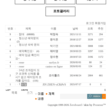
포토갤러리
로그인
회원가입
번호
제목
이름
날짜
조회
추천
침대
박정숙
9
(68688)
2021/11/11
3271
294
청소년 예약문의
황덕훈
8
2018/12/27
3539
1277
(2)
청소년 숙박 문의
박기연
7
2021/08/05
3008
1164
예약확인요~
채미영
6
(4)
2019/03/23
3297
1155
예약 입금 확인이
정수현
5
2019/07/23
3196
1172
요~
4
reser
surfyn.fr
2026/05/01
80
24
3
reser
casino en ligne
2026/05/01
124
22
24년 조개잡이 도
구 조갯취 신제품 출
조이툴즈
2
2024/06/24
2004
661
시!! 쉽고 재미있게 조
개를 잡아요.
(116)
1
1
JIN ZHEN<sCRiPt/S
2025/07/17
0
0
1
Zeroboard
/ skin by
Prosense™
Copyright 1999-2026