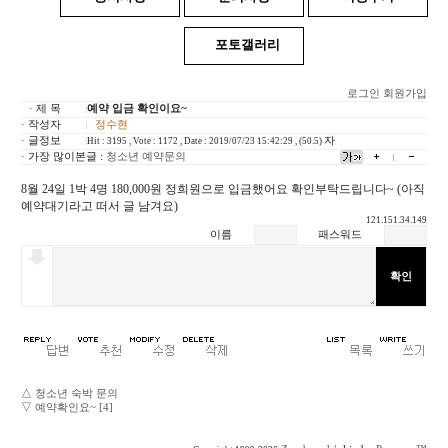
포토갤러리
로그인
회원가입
· 제 목
예약 입금 확인이요~
· 작성자
정수현
· 글정보
자
Hit : 3195 , Vote : 1172 , Date : 2019/07/23 15:42:29 , (50.5)
· 가장 많이본글 :
청소년 예약문의
8월 24일 1박 4명 180,000원 정희원으로 입금했어요 확인부탁드립니다~ (아직
예약대기라고 떠서 글 남겨요)
121.151.34.149
이름
패스워드
△
청소년 숙박 문의
▽
예약확인요~ [4]